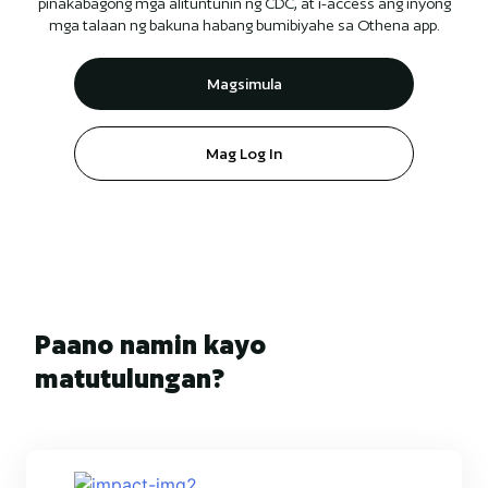
pinakabagong mga alituntunin ng CDC, at i-access ang inyong
mga talaan ng bakuna habang bumibiyahe sa Othena app.
Magsimula
Mag Log In
Paano namin kayo
matutulungan?