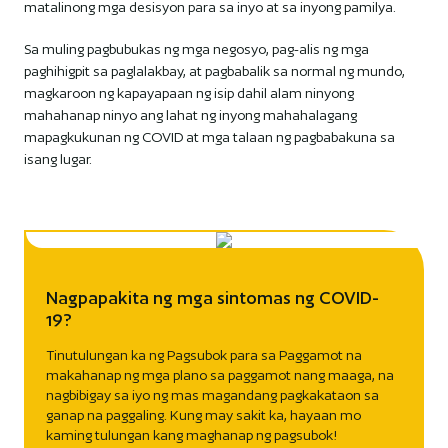
matalinong mga desisyon para sa inyo at sa inyong pamilya.
Sa muling pagbubukas ng mga negosyo, pag-alis ng mga
paghihigpit sa paglalakbay, at pagbabalik sa normal ng mundo,
magkaroon ng kapayapaan ng isip dahil alam ninyong
mahahanap ninyo ang lahat ng inyong mahahalagang
mapagkukunan ng COVID at mga talaan ng pagbabakuna sa
isang lugar.
Nagpapakita ng mga sintomas ng COVID-
19?
Tinutulungan ka ng Pagsubok para sa Paggamot na
makahanap ng mga plano sa paggamot nang maaga, na
nagbibigay sa iyo ng mas magandang pagkakataon sa
ganap na paggaling. Kung may sakit ka, hayaan mo
kaming tulungan kang maghanap ng pagsubok!